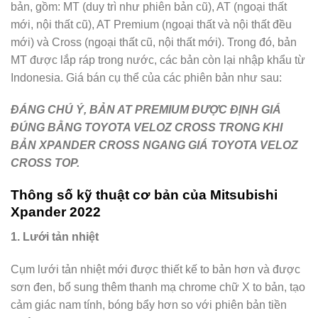
bản, gồm: MT (duy trì như phiên bản cũ), AT (ngoại thất
mới, nội thất cũ), AT Premium (ngoại thất và nội thất đều
mới) và Cross (ngoại thất cũ, nội thất mới). Trong đó, bản
MT được lắp ráp trong nước, các bản còn lại nhập khẩu từ
Indonesia. Giá bán cụ thể của các phiên bản như sau:
ĐÁNG CHÚ Ý, BẢN AT PREMIUM ĐƯỢC ĐỊNH GIÁ
ĐÚNG BẰNG TOYOTA VELOZ CROSS TRONG KHI
BẢN XPANDER CROSS NGANG GIÁ TOYOTA VELOZ
CROSS TOP.
Thông số kỹ thuật cơ bản của Mitsubishi
Xpander 2022
1. Lưới tản nhiệt
Cụm lưới tản nhiệt mới được thiết kế to bản hơn và được
sơn đen, bổ sung thêm thanh mạ chrome chữ X to bản, tạo
cảm giác nam tính, bóng bẩy hơn so với phiên bản tiền