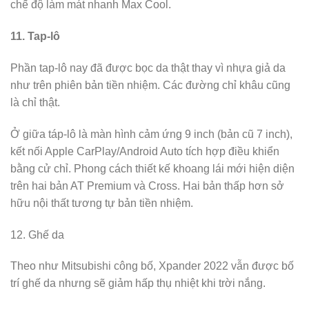
chế độ làm mát nhanh Max Cool.
11. Tap-lô
Phần tap-lô nay đã được bọc da thật thay vì nhựa giả da
như trên phiên bản tiền nhiệm. Các đường chỉ khâu cũng
là chỉ thật.
Ở giữa táp-lô là màn hình cảm ứng 9 inch (bản cũ 7 inch),
kết nối Apple CarPlay/Android Auto tích hợp điều khiển
bằng cử chỉ. Phong cách thiết kế khoang lái mới hiện diện
trên hai bản AT Premium và Cross. Hai bản thấp hơn sở
hữu nội thất tương tự bản tiền nhiệm.
12. Ghế da
Theo như Mitsubishi công bố, Xpander 2022 vẫn được bố
trí ghế da nhưng sẽ giảm hấp thụ nhiệt khi trời nắng.