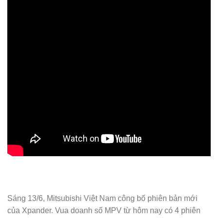
Sáng 13/6, Mitsubishi Việt Nam công bố phiên bản mới
của Xpander. Vua doanh số MPV từ hôm nay có 4 phiên