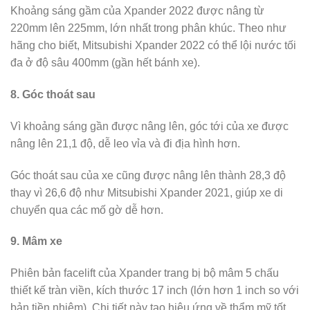
Khoảng sáng gầm của Xpander 2022 được nâng từ
220mm lên 225mm, lớn nhất trong phân khúc. Theo như
hãng cho biết, Mitsubishi Xpander 2022 có thể lội nước tối
đa ở độ sâu 400mm (gần hết bánh xe).
8. Góc thoát sau
Vì khoảng sáng gần được nâng lên, góc tới của xe được
nâng lên 21,1 độ, dễ leo vỉa và đi địa hình hơn.
Góc thoát sau của xe cũng được nâng lên thành 28,3 độ
thay vì 26,6 độ như Mitsubishi Xpander 2021, giúp xe di
chuyển qua các mố gờ dễ hơn.
9. Mâm xe
Phiên bản facelift của Xpander trang bị bộ mâm 5 chấu
thiết kế tràn viền, kích thước 17 inch (lớn hơn 1 inch so với
bản tiền nhiệm). Chi tiết này tạo hiệu ứng về thẩm mỹ tốt