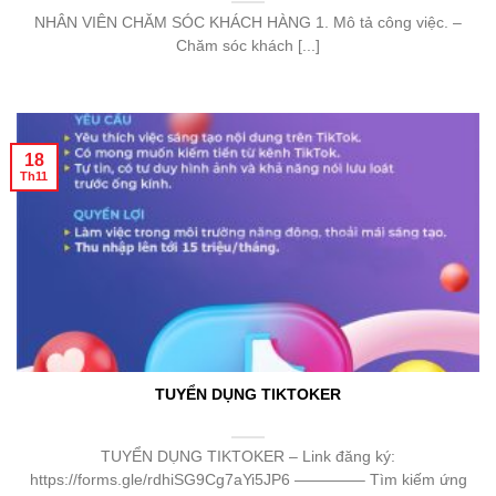
NHÂN VIÊN CHĂM SÓC KHÁCH HÀNG 1. Mô tả công việc. –
Chăm sóc khách [...]
18
Th11
TUYỂN DỤNG TIKTOKER
TUYỂN DỤNG TIKTOKER – Link đăng ký:
https://forms.gle/rdhiSG9Cg7aYi5JP6 ————– Tìm kiếm ứng