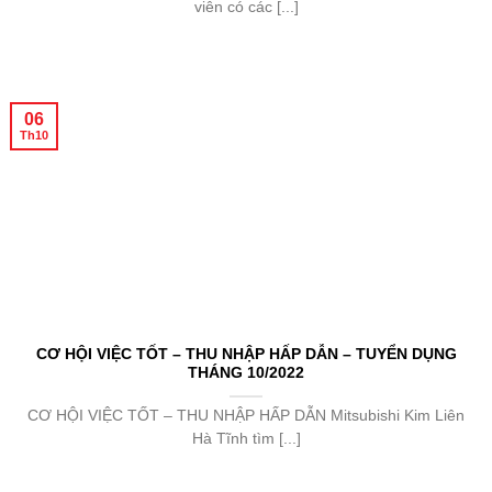
viên có các [...]
06
Th10
CƠ HỘI VIỆC TỐT – THU NHẬP HẤP DẪN – TUYỂN DỤNG
THÁNG 10/2022
CƠ HỘI VIỆC TỐT – THU NHẬP HẤP DẪN Mitsubishi Kim Liên
Hà Tĩnh tìm [...]