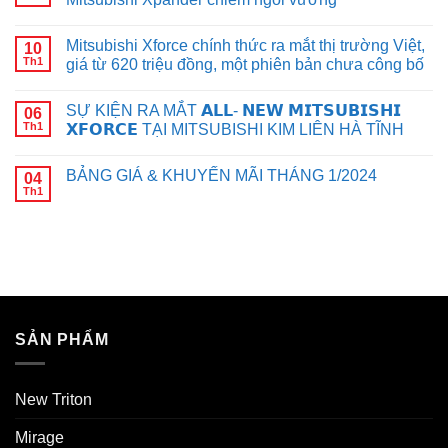
Mitsubishi Xforce chính thức ra mắt thị trường Việt,
10
Th1
giá từ 620 triệu đồng, một phiên bản chưa công bố
SỰ KIỆN RA MẮT 𝗔𝗟𝗟- 𝗡𝗘𝗪 𝗠𝗜𝗧𝗦𝗨𝗕𝗜𝗦𝗛𝗜
06
Th1
𝗫𝗙𝗢𝗥𝗖𝗘 TẠI MITSUBISHI KIM LIÊN HÀ TĨNH
BẢNG GIÁ & KHUYẾN MÃI THÁNG 1/2024
04
Th1
SẢN PHẨM
New Triton
Mirage