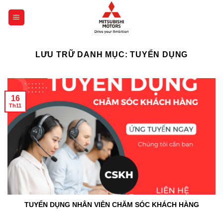
Chuyển
đến
nội
dung
LƯU TRỮ DANH MỤC:
TUYỂN DỤNG
16
Th11
TUYỂN DỤNG NHÂN VIÊN CHĂM SÓC KHÁCH HÀNG