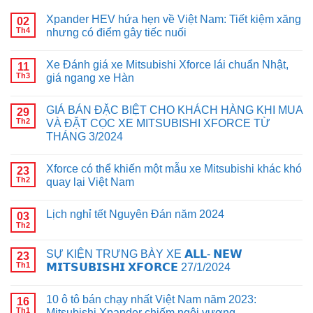
Xpander HEV hứa hẹn về Việt Nam: Tiết kiệm xăng
02
Th4
nhưng có điểm gây tiếc nuối
Xe Đánh giá xe Mitsubishi Xforce lái chuẩn Nhật,
11
Th3
giá ngang xe Hàn
GIÁ BÁN ĐẶC BIỆT CHO KHÁCH HÀNG KHI MUA
29
Th2
VÀ ĐẶT CỌC XE MITSUBISHI XFORCE TỪ
THÁNG 3/2024
Xforce có thể khiến một mẫu xe Mitsubishi khác khó
23
Th2
quay lại Việt Nam
Lịch nghỉ tết Nguyên Đán năm 2024
03
Th2
SỰ KIỆN TRƯNG BÀY XE 𝗔𝗟𝗟- 𝗡𝗘𝗪
23
Th1
𝗠𝗜𝗧𝗦𝗨𝗕𝗜𝗦𝗛𝗜 𝗫𝗙𝗢𝗥𝗖𝗘 27/1/2024
10 ô tô bán chạy nhất Việt Nam năm 2023:
16
Th1
Mitsubishi Xpander chiếm ngôi vương