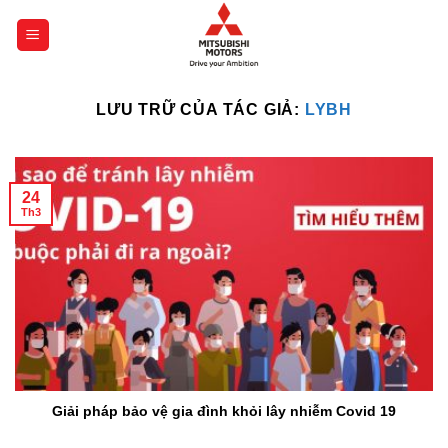
Chuyển
đến
nội
dung
LƯU TRỮ CỦA TÁC GIẢ:
LYBH
24
Th3
Giải pháp bảo vệ gia đình khỏi lây nhiễm Covid 19