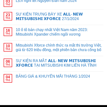
Lịch nghỉ tết Nguyên Đán năm 2024
03
Th2
SỰ KIỆN TRƯNG BÀY XE 𝗔𝗟𝗟- 𝗡𝗘𝗪
23
Th1
𝗠𝗜𝗧𝗦𝗨𝗕𝗜𝗦𝗛𝗜 𝗫𝗙𝗢𝗥𝗖𝗘 27/1/2024
10 ô tô bán chạy nhất Việt Nam năm 2023:
16
Th1
Mitsubishi Xpander chiếm ngôi vương
Mitsubishi Xforce chính thức ra mắt thị trường Việt,
10
Th1
giá từ 620 triệu đồng, một phiên bản chưa công bố
SỰ KIỆN RA MẮT 𝗔𝗟𝗟- 𝗡𝗘𝗪 𝗠𝗜𝗧𝗦𝗨𝗕𝗜𝗦𝗛𝗜
06
Th1
𝗫𝗙𝗢𝗥𝗖𝗘 TẠI MITSUBISHI KIM LIÊN HÀ TĨNH
BẢNG GIÁ & KHUYẾN MÃI THÁNG 1/2024
04
Th1