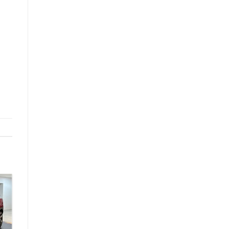
23
Th2