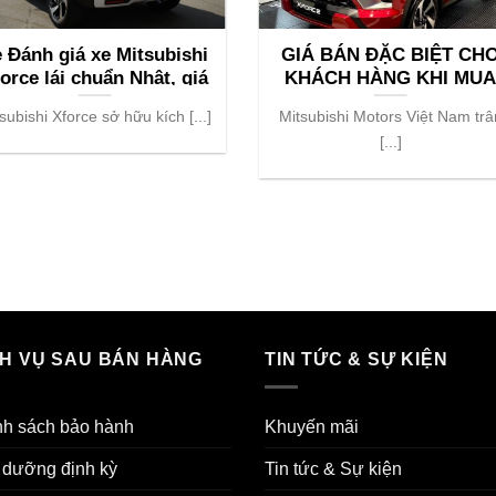
 Đánh giá xe Mitsubishi
GIÁ BÁN ĐẶC BIỆT CH
orce lái chuẩn Nhật, giá
KHÁCH HÀNG KHI MU
ngang xe Hàn
VÀ ĐẶT CỌC XE
subishi Xforce sở hữu kích [...]
Mitsubishi Motors Việt Nam trâ
MITSUBISHI XFORCE T
[...]
THÁNG 3/2024
CH VỤ SAU BÁN HÀNG
TIN TỨC & SỰ KIỆN
nh sách bảo hành
Khuyến mãi
 dưỡng định kỳ
Tin tức & Sự kiện