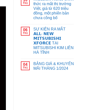
Th1
thức ra mắt thị trường
Việt, giá từ 620 triệu
đồng, một phiên bản
chưa công bố
SỰ KIỆN RA MẮT
06
Th1
𝗔𝗟𝗟- 𝗡𝗘𝗪
𝗠𝗜𝗧𝗦𝗨𝗕𝗜𝗦𝗛𝗜
𝗫𝗙𝗢𝗥𝗖𝗘 TẠI
MITSUBISHI KIM LIÊN
HÀ TĨNH
BẢNG GIÁ & KHUYẾN
04
Th1
MÃI THÁNG 1/2024