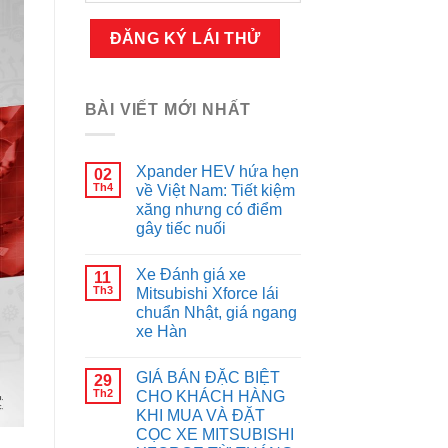
BÀI VIẾT MỚI NHẤT
Xpander HEV hứa hẹn
02
Th4
về Việt Nam: Tiết kiệm
xăng nhưng có điểm
gây tiếc nuối
Xe Đánh giá xe
11
Th3
Mitsubishi Xforce lái
chuẩn Nhật, giá ngang
xe Hàn
GIÁ BÁN ĐẶC BIỆT
29
Th2
CHO KHÁCH HÀNG
KHI MUA VÀ ĐẶT
CỌC XE MITSUBISHI