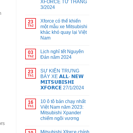
XFORCE TỪ THÁNG
3/2024
m
Xforce có thể khiến
23
Th2
một mẫu xe Mitsubishi
khác khó quay lại Việt
Nam
Lịch nghỉ tết Nguyên
03
Th2
Đán năm 2024
SỰ KIỆN TRƯNG
23
Th1
BÀY XE 𝗔𝗟𝗟- 𝗡𝗘𝗪
𝗠𝗜𝗧𝗦𝗨𝗕𝗜𝗦𝗛𝗜
𝗫𝗙𝗢𝗥𝗖𝗘 27/1/2024
10 ô tô bán chạy nhất
16
Th1
Việt Nam năm 2023:
Mitsubishi Xpander
chiếm ngôi vương
ors
Mitsubishi Xforce chính
10