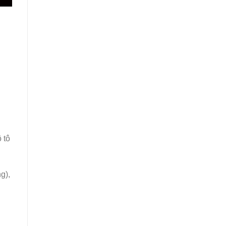
 tô
g),