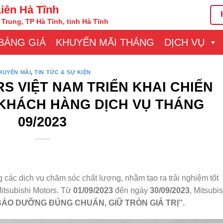
Liên Hà Tĩnh
Trung, TP Hà Tĩnh, tỉnh Hà Tĩnh
BẢNG GIÁ
KHUYẾN MÃI THÁNG
DỊCH VỤ
HUYẾN MÃI
,
TIN TỨC & SỰ KIỆN
S VIỆT NAM TRIỂN KHAI CHIẾN
KHÁCH HÀNG DỊCH VỤ THÁNG
09/2023
ác dịch vụ chăm sóc chất lượng, nhằm tạo ra trải nghiệm tốt
Mitsubishi Motors. Từ
01/09/2023
đến ngày
30/09/2023
, Mitsubis
BẢO DƯỠNG ĐÚNG CHUẨN, GIỮ TRÒN GIÁ TRỊ”.