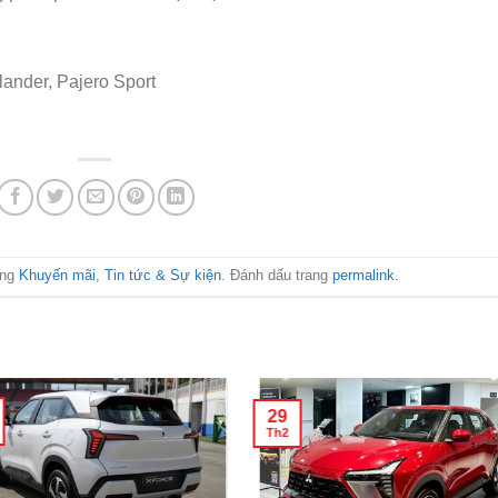
ander, Pajero Sport
ong
Khuyến mãi
,
Tin tức & Sự kiện
. Đánh dấu trang
permalink
.
29
Th2