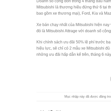
Doanh số cộng dồn trong 4 tháng đầu năm 
Mitsubishi là thương hiệu đứng thứ 6 tại 
bao gồm xe thương mại), Ford, Kia và Ma
Xe bán chạy nhất của Mitsubishi hiện nay
đó là Mitsubishi Attrage với doanh số cộng
Khi chính sách ưu đãi 50% lệ phí trước bạ
hiệu lực, sẽ chỉ có 2 mẫu xe Mitsubishi đ
những ưu đãi hấp dẫn kể trên, tháng 6 này 
Mục nhập này đã được đăng tr