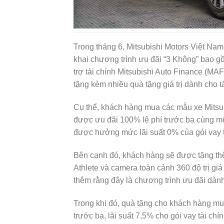
Trong tháng 6, Mitsubishi Motors Việt Nam
khai chương trình ưu đãi “3 Không” bao gồ
trợ tài chính Mitsubishi Auto Finance (MA
tặng kèm nhiều quà tặng giá trị dành cho t
Cụ thể, khách hàng mua các mẫu xe Mitsubi
được ưu đãi 100% lệ phí trước bạ cùng mộ
được hưởng mức lãi suất 0% của gói vay t
Bên cạnh đó, khách hàng sẽ được tặng thêm
Athlete và camera toàn cảnh 360 độ trị giá
thêm rằng đây là chương trình ưu đãi dàn
Trong khi đó, quà tặng cho khách hàng mu
trước bạ, lãi suất 7,5% cho gói vay tài ch