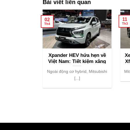
Bài viết liên quan
11
02
Th3
Th4
t Nguyên Đán
Xpander HEV hứa hẹn về
Xe
2024
Việt Nam: Tiết kiệm xăng
Xf
nhưng có điểm gây tiếc
 NGHỈ TẾT [...]
Ngoài động cơ hybrid, Mitsubishi
Mit
nuối
[...]