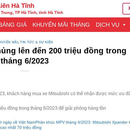
Liên Hà Tĩnh
Trung, TP Hà Tĩnh, tỉnh Hà Tĩnh
BẢNG GIÁ
KHUYẾN MÃI THÁNG
DỊCH VỤ
HUYẾN MÃI
,
TIN TỨC & SỰ KIỆN
hủng lên đến 200 triệu đồng trong
tháng 6/2023
023, khách hàng mua xe Mitsubishi có thể nhận được mức ưu đã
iệu đồng trong tháng 6/2023 để giải phóng hàng tồn
hờ ngày về Việt Nam
Phân khúc MPV tháng 4/2023: Mitsubishi Xpander t
 cao nhất 70 triệu đồng