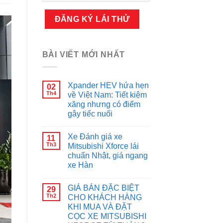
BÀI VIẾT MỚI NHẤT
Xpander HEV hứa hẹn
02
Th4
về Việt Nam: Tiết kiệm
xăng nhưng có điểm
gây tiếc nuối
Xe Đánh giá xe
11
Th3
Mitsubishi Xforce lái
chuẩn Nhật, giá ngang
xe Hàn
GIÁ BÁN ĐẶC BIỆT
29
Th2
CHO KHÁCH HÀNG
KHI MUA VÀ ĐẶT
CỌC XE MITSUBISHI