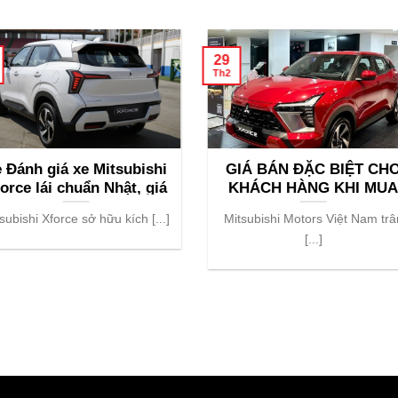
29
Th2
 Đánh giá xe Mitsubishi
GIÁ BÁN ĐẶC BIỆT CH
orce lái chuẩn Nhật, giá
KHÁCH HÀNG KHI MU
ngang xe Hàn
VÀ ĐẶT CỌC XE
subishi Xforce sở hữu kích [...]
Mitsubishi Motors Việt Nam trâ
MITSUBISHI XFORCE T
[...]
THÁNG 3/2024