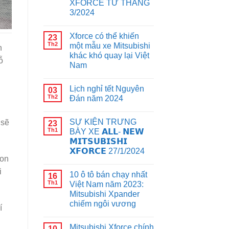
XFORCE TỪ THÁNG
3/2024
Xforce có thể khiến
23
Th2
một mẫu xe Mitsubishi
n
khác khó quay lại Việt
ỗ
Nam
Lịch nghỉ tết Nguyên
03
Th2
Đán năm 2024
SỰ KIỆN TRƯNG
 sẽ
23
Th1
BÀY XE 𝗔𝗟𝗟- 𝗡𝗘𝗪
𝗠𝗜𝗧𝗦𝗨𝗕𝗜𝗦𝗛𝗜
𝗫𝗙𝗢𝗥𝗖𝗘 27/1/2024
ton
i
10 ô tô bán chạy nhất
16
Th1
Việt Nam năm 2023:
Mitsubishi Xpander
chiếm ngôi vương
í
Mitsubishi Xforce chính
10