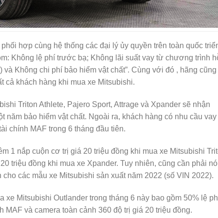
 phối hợp cùng hệ thống các đại lý ủy quyền trên toàn quốc triể
m: Không lệ phí trước bạ; Không lãi suất vay từ chương trình h
F) và Không chi phí bảo hiểm vật chất”. Cùng với đó , hãng cũng
ất cả khách hàng khi mua xe Mitsubishi.
shi Triton Athlete, Pajero Sport, Attrage và Xpander sẽ nhận
t năm bảo hiểm vật chất. Ngoài ra, khách hàng có nhu cầu vay
ài chính MAF trong 6 tháng đầu tiên.
 1 nắp cuộn cơ trị giá 20 triệu đồng khi mua xe Mitsubishi Tri
 20 triệu đồng khi mua xe Xpander. Tuy nhiên, cũng cần phải nó
h cho các mẫu xe Mitsubishi sản xuất năm 2022 (số VIN 2022).
a xe Mitsubishi Outlander trong tháng 6 này bao gồm 50% lệ ph
ính MAF và camera toàn cảnh 360 độ trị giá 20 triệu đồng.