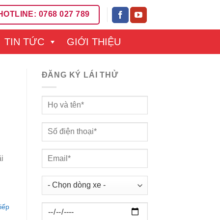
HOTLINE: 0768 027 789
TIN TỨC
GIỚI THIỆU
ĐĂNG KÝ LÁI THỬ
i
iếp