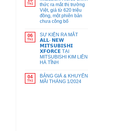
Th1
thức ra mắt thị trường
Việt, giá từ 620 triệu
đồng, một phiên bản
chưa công bố
SỰ KIỆN RA MẮT
06
Th1
𝗔𝗟𝗟- 𝗡𝗘𝗪
𝗠𝗜𝗧𝗦𝗨𝗕𝗜𝗦𝗛𝗜
𝗫𝗙𝗢𝗥𝗖𝗘 TẠI
MITSUBISHI KIM LIÊN
HÀ TĨNH
BẢNG GIÁ & KHUYẾN
04
Th1
MÃI THÁNG 1/2024