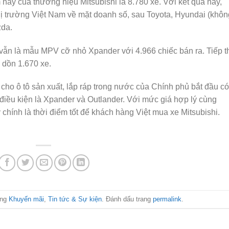
nay của thương hiệu Mitsubishi là 8.780 xe. Với kết quả này,
thị trường Việt Nam về mặt doanh số, sau Toyota, Hyundai (khôn
zda.
 vẫn là mẫu MPV cỡ nhỏ Xpander với 4.966 chiếc bán ra. Tiếp t
 dồn 1.670 xe.
 cho ô tô sản xuất, lắp ráp trong nước của Chính phủ bắt đầu có
ủ điều kiện là Xpander và Outlander. Với mức giá hợp lý cùng
chính là thời điểm tốt để khách hàng Việt mua xe Mitsubishi.
ong
Khuyến mãi
,
Tin tức & Sự kiện
. Đánh dấu trang
permalink
.