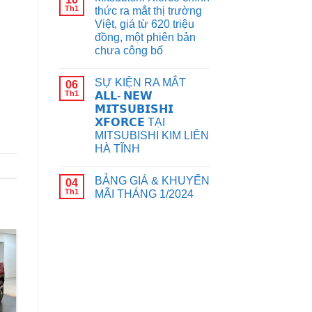
Th1
thức ra mắt thị trường
Việt, giá từ 620 triệu
đồng, một phiên bản
chưa công bố
SỰ KIỆN RA MẮT
06
Th1
𝗔𝗟𝗟- 𝗡𝗘𝗪
𝗠𝗜𝗧𝗦𝗨𝗕𝗜𝗦𝗛𝗜
𝗫𝗙𝗢𝗥𝗖𝗘 TẠI
MITSUBISHI KIM LIÊN
HÀ TĨNH
BẢNG GIÁ & KHUYẾN
04
Th1
MÃI THÁNG 1/2024
23
Th2