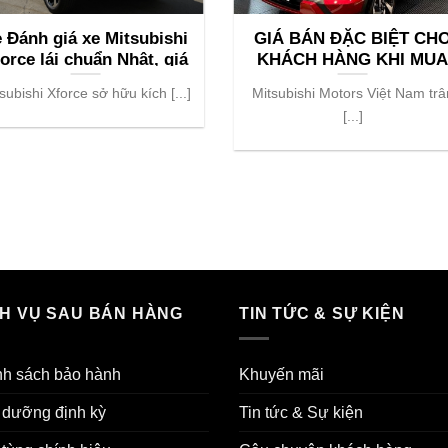
 Đánh giá xe Mitsubishi
GIÁ BÁN ĐẶC BIỆT CH
orce lái chuẩn Nhật, giá
KHÁCH HÀNG KHI MU
ngang xe Hàn
VÀ ĐẶT CỌC XE
subishi Xforce sở hữu kích [...]
Mitsubishi Motors Việt Nam trâ
MITSUBISHI XFORCE T
[...]
THÁNG 3/2024
CH VỤ SAU BÁN HÀNG
TIN TỨC & SỰ KIỆN
nh sách bảo hành
Khuyến mãi
 dưỡng định kỳ
Tin tức & Sự kiện