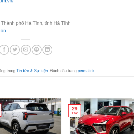
com.vn/
 Thành phố Hà Tĩnh, tỉnh Hà Tĩnh
ion
.
ăng trong
Tin tức & Sự kiện
. Đánh dấu trang
permalink
.
29
Th2