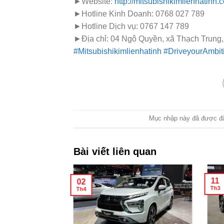
►Website:
http://mitsubishikimlienhatinh.
►Hotline Kinh Doanh: 0768 027 789
►Hotline Dịch vụ: 0767 147 789
►Địa chỉ: 04 Ngô Quyền, xã Thạch Trung,
#Mitsubishikimlienhatinh
#DriveyourAmbit
Mục nhập này đã được đ
Bài viết liên quan
11
02
Th3
Th4