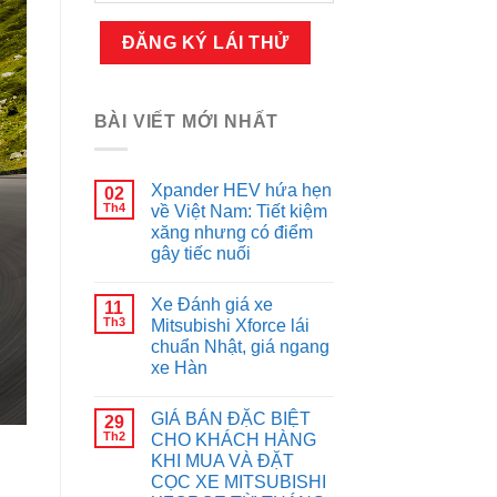
BÀI VIẾT MỚI NHẤT
Xpander HEV hứa hẹn
02
Th4
về Việt Nam: Tiết kiệm
xăng nhưng có điểm
gây tiếc nuối
Xe Đánh giá xe
11
Th3
Mitsubishi Xforce lái
chuẩn Nhật, giá ngang
xe Hàn
GIÁ BÁN ĐẶC BIỆT
29
Th2
CHO KHÁCH HÀNG
KHI MUA VÀ ĐẶT
CỌC XE MITSUBISHI