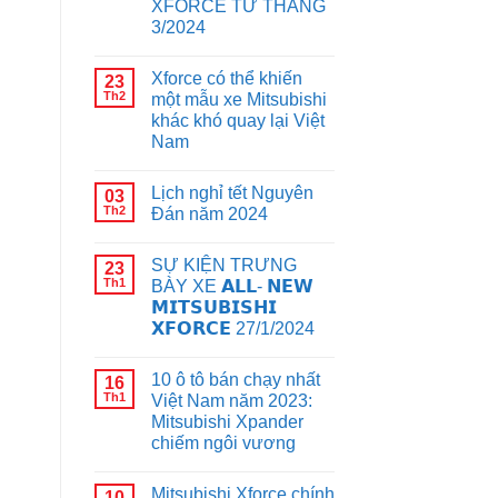
XFORCE TỪ THÁNG
3/2024
Xforce có thể khiến
23
Th2
một mẫu xe Mitsubishi
khác khó quay lại Việt
Nam
Lịch nghỉ tết Nguyên
03
Th2
Đán năm 2024
SỰ KIỆN TRƯNG
23
Th1
BÀY XE 𝗔𝗟𝗟- 𝗡𝗘𝗪
𝗠𝗜𝗧𝗦𝗨𝗕𝗜𝗦𝗛𝗜
𝗫𝗙𝗢𝗥𝗖𝗘 27/1/2024
10 ô tô bán chạy nhất
16
Th1
Việt Nam năm 2023:
Mitsubishi Xpander
chiếm ngôi vương
Mitsubishi Xforce chính
10